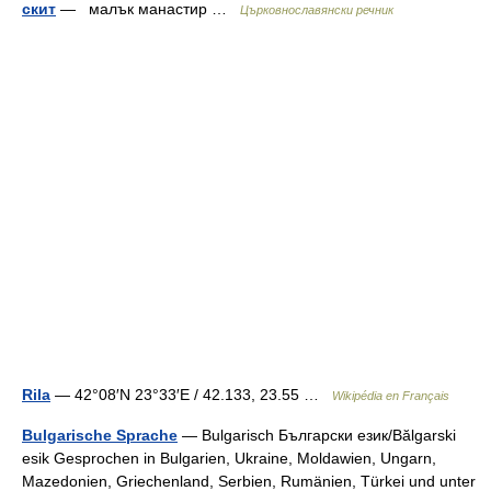
скит
— малък манастир …
Църковнославянски речник
Rila
— 42°08′N 23°33′E / 42.133, 23.55 …
Wikipédia en Français
Bulgarische Sprache
— Bulgarisch Български език/Bălgarski
esik Gesprochen in Bulgarien, Ukraine, Moldawien, Ungarn,
Mazedonien, Griechenland, Serbien, Rumänien, Türkei und unter