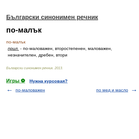
Български синонимен речник
по-малък
по-малък
прил.
-
по-маловажен, второстепенен, маловажен,
незначителен, дребен, втори
Български синонимен речник
.
2013
.
Игры ⚽
Нужна курсовая?
по-маловажен
по мед и масло