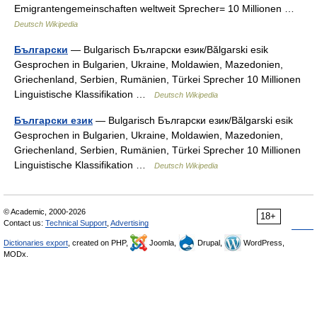
Emigrantengemeinschaften weltweit Sprecher= 10 Millionen …
Deutsch Wikipedia
Български
— Bulgarisch Български език/Bălgarski esik
Gesprochen in Bulgarien, Ukraine, Moldawien, Mazedonien,
Griechenland, Serbien, Rumänien, Türkei Sprecher 10 Millionen
Linguistische Klassifikation …
Deutsch Wikipedia
Български език
— Bulgarisch Български език/Bălgarski esik
Gesprochen in Bulgarien, Ukraine, Moldawien, Mazedonien,
Griechenland, Serbien, Rumänien, Türkei Sprecher 10 Millionen
Linguistische Klassifikation …
Deutsch Wikipedia
© Academic, 2000-2026
18+
Contact us:
Technical Support
,
Advertising
Dictionaries export
, created on PHP,
Joomla,
Drupal,
WordPress,
MODx.