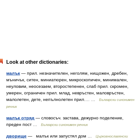
Look at other dictionaries:
малък
— прил. незначителен, неголям, нищожен, дребен,
мъничък, ситен, миниатюрен, микроскопичен, минимален,
неуловим, неосезаем, второстепенен, слаб прил. скромен,
умерен, ограничен прил. млад, невръстен, маловръстен,
малолетен, дете, непълнолетен прил.… …
Български синонимен
речник
малък отряд
— словосъч. застава, дежурно поделение,
преден пост …
Български синонимен речник
дворище
— малък или запустял дом …
Църковнославянски