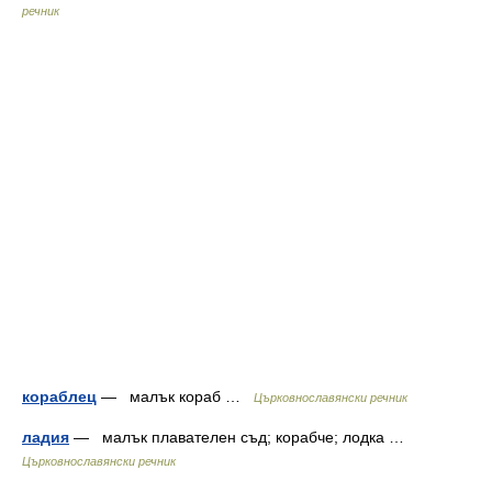
речник
кораблец
— малък кораб …
Църковнославянски речник
ладия
— малък плавателен съд; корабче; лодка …
Църковнославянски речник